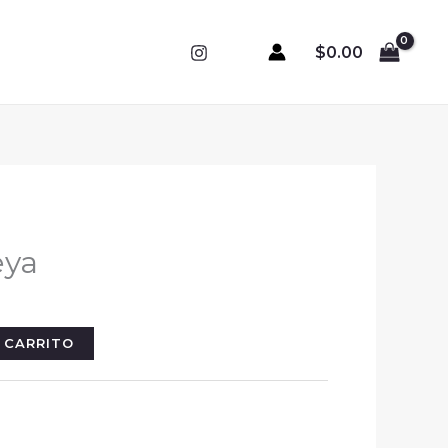
$
0.00
eya
 CARRITO