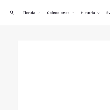
Ir
al
Buscar
Tienda
Colecciones
Historia
E
contenido