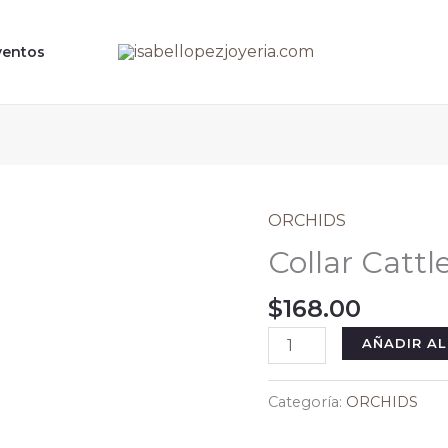
ventos
ORCHIDS
Collar Cattl
$
168.00
Collar
AÑADIR AL
Cattleya
cantidad
Categoría:
ORCHIDS