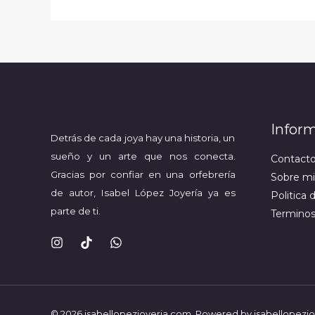
Infor
Detrás de cada joya hay una historia, un
sueño y un arte que nos conecta.
Contact
Gracias por
confiar en una orfebrería
Sobre mi
de autor, Isabel López Joyería ya es
Politica 
parte de ti.
Terminos
© 2026 isabellopezjoyeria.com. Powered by isabellopezj