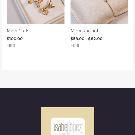
Mimi Cuffs
Mimi Radiant
Price
$
100.00
$
58.00
–
$
82.00
range:
MIMI
MIMI
$58.00
through
$82.00