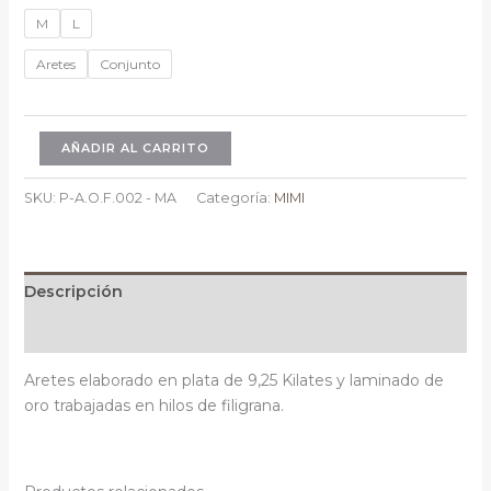
range:
M
L
$82.00
through
Aretes
Conjunto
$150.00
Mimi
AÑADIR AL CARRITO
Aura
cantidad
SKU:
P-A.O.F.002 - MA
Categoría:
MIMI
Descripción
Información adicional
Aretes elaborado en plata de 9,25 Kilates y laminado de
oro trabajadas en hilos de filigrana.